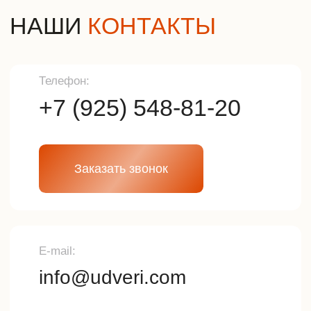
Преимущества
Акции и скидки
Хиты продаж
F.A.Q.
Подбор двери
Оплата и доставка
Контакты
Компания
Контактная информация
Контактный телефон
О компании
Отзывы
+7 (925) 548-81-20
Наша почта
info@udveri.com
Главный офис
г. Москва, м.Тушино, ул.Свободы,
д.6/3
Политика конфиденциальности
Разработка сайта
© 2025г. Все права защищены.
Копирование и использование
информации с сайта без согласия
владельца запрещены и
преследуется по закону