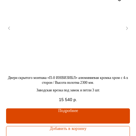
Подберите
идеальную дверь
с менеджером
ка
Двери скрытого монтажа «П-0 ИНВИЗИБЛ» алюминиевая кромка хром c 4-x
Дв
сторон / Высота полотна 2300 мм.
Получите консультацию
Заводская врезка под замок и петли 3 шт.
нашего специалиста
15 540
р.
Выслушает ваши идеи
Подробнее
и предложит варианты
Добавить в корзину
Проконсультирует вас
и задаст вопросы, чтобы