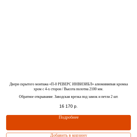
Получите консультацию
нашего специалиста
Выслушает ваши идеи
и предложит варианты
Проконсультирует вас
и задаст вопросы, чтобы
подобрать дверь
Ответит на все
 4-x
Двери скрытого монтажа «П-0 РЕВЕРС ИНВИЗИБЛ» алюминиевая кромка
Д
интересующие
хром c 4-x сторон / Высота полотна 2100 мм.
вопросы
Обратное открывание. Заводская врезка под замок и петли 2 шт.
16 170
р.
Подробнее
Елена
Добавить в корзину
Боровикова