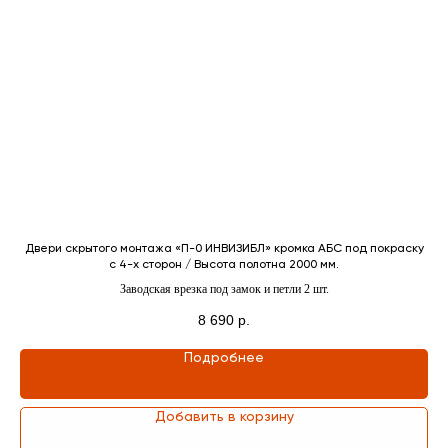
Получите консультацию
нашего специалиста
Выслушает ваши идеи
и предложит варианты
Проконсультирует вас
и задаст вопросы, чтобы
подобрать дверь
Ответит на все
ром
Двери скрытого монтажа «П-0 ИНВИЗИБЛ» кромка АБС под покраску
c 4-x сторон / Высота полотна 2000 мм.
интересующие
Заводская врезка под замок и петли 2 шт.
вопросы
8 690
р.
Подробнее
Елена
Добавить в корзину
Боровикова