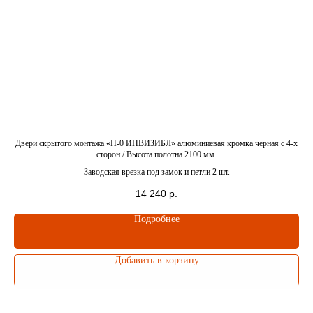
нашего специалиста
Выслушает ваши идеи
и предложит варианты
Проконсультирует вас
и задаст вопросы, чтобы
подобрать дверь
ка
Двери скрытого монтажа «П-0 ИНВИЗИБЛ» алюминиевая кромка черная c 4-x
Д
Ответит на все
сторон / Высота полотна 2100 мм.
интересующие
Заводская врезка под замок и петли 2 шт.
вопросы
14 240
р.
Подробнее
Добавить в корзину
Елена
Боровикова
Заботливый
менеджер