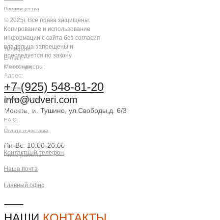
Преимущества
© 2025г. Все права защищены.
Копирование и использование
информации с сайта без согласия
владельца запрещены и
Телефон:
преследуется по закону
E-mail:
Мессенджеры:
О компании
Адрес:
Компания
+7 (925) 548-81-20
Отзывы
info@udveri.com
Акции и скидки
Москва, м. Тушино, ул.Свободы,д. 6/3
Клиентам
F.A.Q.
Заказать звонок
Оплата и доставка
Контактная информация
Пн-Вс: 10:00-20:00
Контактный телефон
Часы работы:
+7 (925) 548-81-20
Наша почта
info@udveri.com
Главный офис
г. Москва, м.Тушино, ул.Свободы,
д.6/3
НАШИ
КОНТАКТЫ