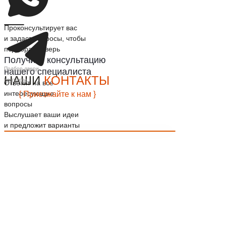
Проконсультирует вас
и задаст вопросы, чтобы
подобрать дверь
Получите консультацию
Подбор двери
нашего специалиста
НАШИ
КОНТАКТЫ
Контакты
Ответит на все
интересующие
{ Приезжайте к нам }
вопросы
Выслушает ваши идеи
и предложит варианты