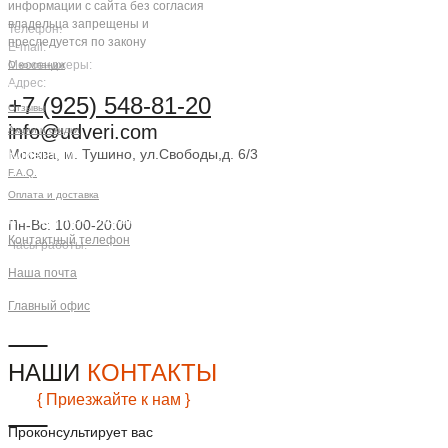
информации с сайта без согласия
владельца запрещены и
Телефон:
преследуется по закону
E-mail:
Мессенджеры:
О компании
Адрес:
Компания
+7 (925) 548-81-20
Отзывы
info@udveri.com
Акции и скидки
Москва, м. Тушино, ул.Свободы,д. 6/3
Клиентам
F.A.Q.
Заказать звонок
Оплата и доставка
Контактная информация
Пн-Вс: 10:00-20:00
Контактный телефон
Часы работы:
+7 (925) 548-81-20
Наша почта
info@udveri.com
Главный офис
г. Москва, м.Тушино, ул.Свободы,
д.6/3
НАШИ
КОНТАКТЫ
{ Приезжайте к нам }
Проконсультирует вас