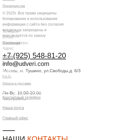
Преимущества
© 2025г. Все права защищены.
Копирование и использование
информации с сайта без согласия
владельца запрещены и
Телефон:
преследуется по закону
E-mail:
Мессенджеры:
О компании
Адрес:
Компания
+7 (925) 548-81-20
Отзывы
info@udveri.com
Акции и скидки
Москва, м. Тушино, ул.Свободы,д. 6/3
Клиентам
F.A.Q.
Заказать звонок
Оплата и доставка
Контактная информация
Пн-Вс: 10:00-20:00
Контактный телефон
Часы работы:
+7 (925) 548-81-20
Наша почта
info@udveri.com
Главный офис
г. Москва, м.Тушино, ул.Свободы,
д.6/3
НАШИ
КОНТАКТЫ