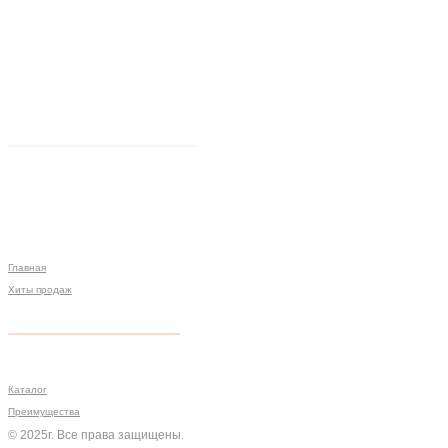
Главная
Хиты продаж
Политика конфиденциальности
Мы на связи
Меню
Разработка сайта
Каталог
Преимущества
© 2025г. Все права защищены.