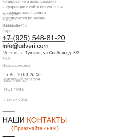
Копирование и использование
информации с сайта без согласия
владельца запрещены и
Телефон:
преследуется по закону
E-mail:
Мессенджеры:
О компании
Адрес:
Компания
+7 (925) 548-81-20
Отзывы
info@udveri.com
Акции и скидки
Москва, м. Тушино, ул.Свободы,д. 6/3
Клиентам
F.A.Q.
Заказать звонок
Оплата и доставка
Контактная информация
Пн-Вс: 10:00-20:00
Контактный телефон
Часы работы:
+7 (925) 548-81-20
Наша почта
info@udveri.com
Главный офис
г. Москва, м.Тушино, ул.Свободы,
д.6/3
НАШИ
КОНТАКТЫ
{ Приезжайте к нам }