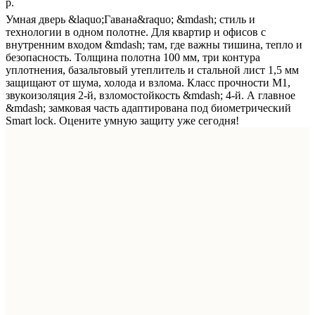
р.
Умная дверь &laquo;Гавана&raquo; &mdash; стиль и
технологии в одном полотне. Для квартир и офисов с
внутренним входом &mdash; там, где важны тишина, тепло и
безопасность. Толщина полотна 100 мм, три контура
уплотнения, базальтовый утеплитель и стальной лист 1,5 мм
защищают от шума, холода и взлома. Класс прочности М1,
звукоизоляция 2-й, взломостойкость &mdash; 4-й. А главное
&mdash; замковая часть адаптирована под биометрический
Smart lock. Оцените умную защиту уже сегодня!