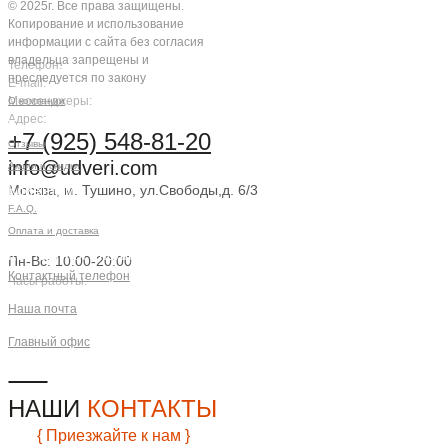
© 2025г. Все права защищены.
Копирование и использование
информации с сайта без согласия
владельца запрещены и
Телефон:
преследуется по закону
E-mail:
Мессенджеры:
О компании
Адрес:
Компания
+7 (925) 548-81-20
Отзывы
info@udveri.com
Акции и скидки
Москва, м. Тушино, ул.Свободы,д. 6/3
Клиентам
F.A.Q.
Заказать звонок
Оплата и доставка
Контактная информация
Пн-Вс: 10:00-20:00
Контактный телефон
Часы работы:
+7 (925) 548-81-20
Наша почта
info@udveri.com
Главный офис
г. Москва, м.Тушино, ул.Свободы,
д.6/3
НАШИ
КОНТАКТЫ
{ Приезжайте к нам }