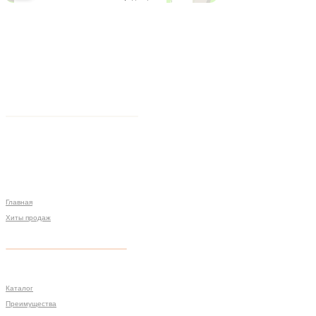
Главная
Хиты продаж
Политика конфиденциальности
Мы на связи
Меню
Разработка сайта
Каталог
Преимущества