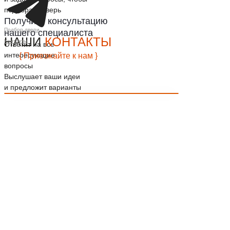
подобрать дверь
Получите консультацию
Подбор двери
нашего специалиста
НАШИ
КОНТАКТЫ
Контакты
Ответит на все
интересующие
{ Приезжайте к нам }
вопросы
Выслушает ваши идеи
и предложит варианты