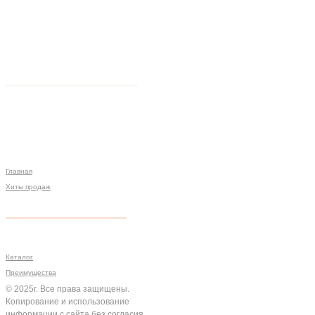
Главная
Хиты продаж
Политика конфиденциальности
Мы на связи
Меню
Разработка сайта
Каталог
Преимущества
© 2025г. Все права защищены.
Копирование и использование
информации с сайта без согласия