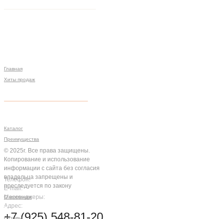
Главная
Хиты продаж
Политика конфиденциальности
Мы на связи
Меню
Разработка сайта
Каталог
Преимущества
© 2025г. Все права защищены.
Копирование и использование
информации с сайта без согласия
владельца запрещены и
Телефон:
преследуется по закону
E-mail:
Мессенджеры:
О компании
Адрес:
Компания
+7 (925) 548-81-20
Отзывы