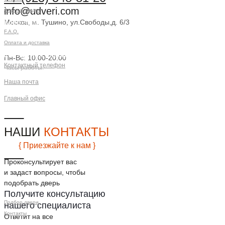
info@udveri.com
Акции и скидки
Москва, м. Тушино, ул.Свободы,д. 6/3
Клиентам
F.A.Q.
Заказать звонок
Оплата и доставка
Контактная информация
Пн-Вс: 10:00-20:00
Контактный телефон
Часы работы:
+7 (925) 548-81-20
Наша почта
info@udveri.com
Главный офис
г. Москва, м.Тушино, ул.Свободы,
д.6/3
НАШИ
КОНТАКТЫ
{ Приезжайте к нам }
Проконсультирует вас
и задаст вопросы, чтобы
подобрать дверь
Получите консультацию
Подбор двери
нашего специалиста
Контакты
Ответит на все