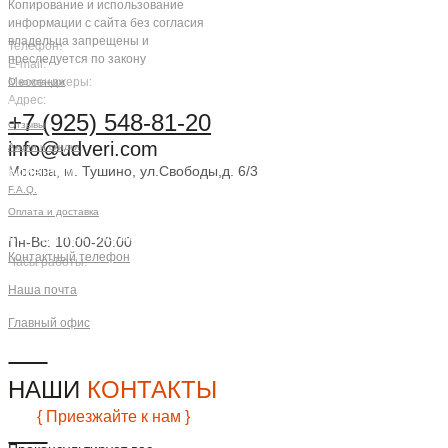
Копирование и использование
информации с сайта без согласия
владельца запрещены и
Телефон:
преследуется по закону
E-mail:
Мессенджеры:
О компании
Адрес:
Компания
+7 (925) 548-81-20
Отзывы
info@udveri.com
Акции и скидки
Москва, м. Тушино, ул.Свободы,д. 6/3
Клиентам
F.A.Q.
Заказать звонок
Оплата и доставка
Контактная информация
Пн-Вс: 10:00-20:00
Контактный телефон
Часы работы:
+7 (925) 548-81-20
Наша почта
info@udveri.com
Главный офис
г. Москва, м.Тушино, ул.Свободы,
д.6/3
НАШИ
КОНТАКТЫ
{ Приезжайте к нам }