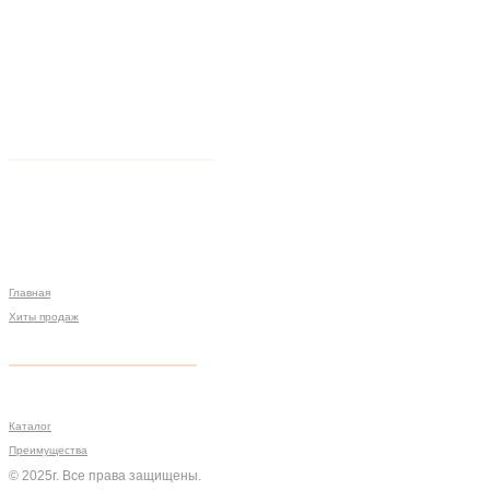
Главная
Хиты продаж
Политика конфиденциальности
Мы на связи
Меню
Разработка сайта
Каталог
Преимущества
© 2025г. Все права защищены.