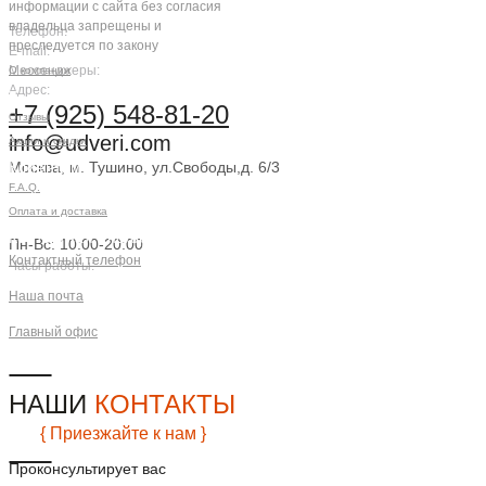
информации с сайта без согласия
владельца запрещены и
Телефон:
преследуется по закону
E-mail:
Мессенджеры:
О компании
Адрес:
Компания
+7 (925) 548-81-20
Отзывы
info@udveri.com
Акции и скидки
Москва, м. Тушино, ул.Свободы,д. 6/3
Клиентам
F.A.Q.
Заказать звонок
Оплата и доставка
Контактная информация
Пн-Вс: 10:00-20:00
Контактный телефон
Часы работы:
+7 (925) 548-81-20
Наша почта
info@udveri.com
Главный офис
г. Москва, м.Тушино, ул.Свободы,
д.6/3
НАШИ
КОНТАКТЫ
{ Приезжайте к нам }
Проконсультирует вас