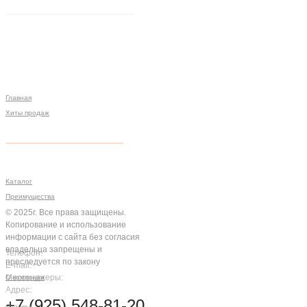
Главная
Хиты продаж
Политика конфиденциальности
Мы на связи
Меню
Разработка сайта
Каталог
Преимущества
© 2025г. Все права защищены.
Копирование и использование
информации с сайта без согласия
владельца запрещены и
Телефон:
преследуется по закону
E-mail:
Мессенджеры:
О компании
Адрес:
Компания
+7 (925) 548-81-20
Отзывы