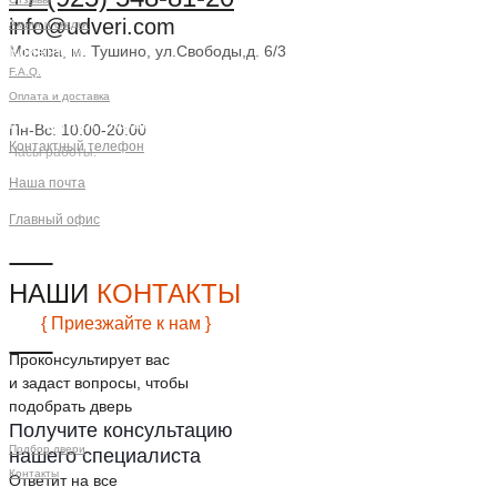
info@udveri.com
Акции и скидки
Москва, м. Тушино, ул.Свободы,д. 6/3
Клиентам
F.A.Q.
Заказать звонок
Оплата и доставка
Контактная информация
Пн-Вс: 10:00-20:00
Контактный телефон
Часы работы:
+7 (925) 548-81-20
Наша почта
info@udveri.com
Главный офис
г. Москва, м.Тушино, ул.Свободы,
д.6/3
НАШИ
КОНТАКТЫ
{ Приезжайте к нам }
Проконсультирует вас
и задаст вопросы, чтобы
подобрать дверь
Получите консультацию
Подбор двери
нашего специалиста
Контакты
Ответит на все