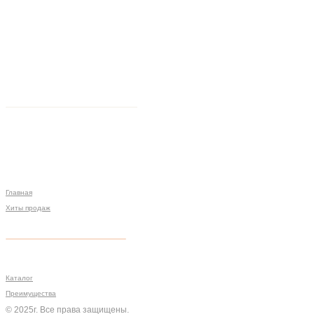
Главная
Хиты продаж
Политика конфиденциальности
Мы на связи
Меню
Разработка сайта
Каталог
Преимущества
© 2025г. Все права защищены.