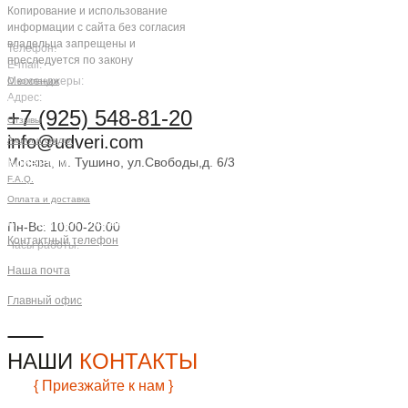
Копирование и использование
информации с сайта без согласия
владельца запрещены и
Телефон:
преследуется по закону
E-mail:
Мессенджеры:
О компании
Адрес:
Компания
+7 (925) 548-81-20
Отзывы
info@udveri.com
Акции и скидки
Москва, м. Тушино, ул.Свободы,д. 6/3
Клиентам
F.A.Q.
Заказать звонок
Оплата и доставка
Контактная информация
Пн-Вс: 10:00-20:00
Контактный телефон
Часы работы:
+7 (925) 548-81-20
Наша почта
info@udveri.com
Главный офис
г. Москва, м.Тушино, ул.Свободы,
д.6/3
НАШИ
КОНТАКТЫ
{ Приезжайте к нам }