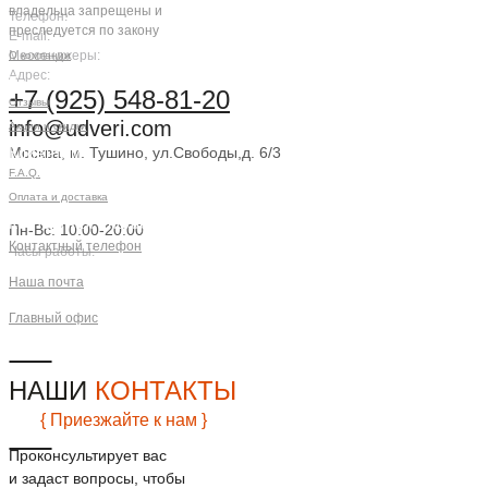
владельца запрещены и
Телефон:
преследуется по закону
E-mail:
Мессенджеры:
О компании
Адрес:
Компания
+7 (925) 548-81-20
Отзывы
info@udveri.com
Акции и скидки
Москва, м. Тушино, ул.Свободы,д. 6/3
Клиентам
F.A.Q.
Заказать звонок
Оплата и доставка
Контактная информация
Пн-Вс: 10:00-20:00
Контактный телефон
Часы работы:
+7 (925) 548-81-20
Наша почта
info@udveri.com
Главный офис
г. Москва, м.Тушино, ул.Свободы,
д.6/3
НАШИ
КОНТАКТЫ
{ Приезжайте к нам }
Проконсультирует вас
и задаст вопросы, чтобы