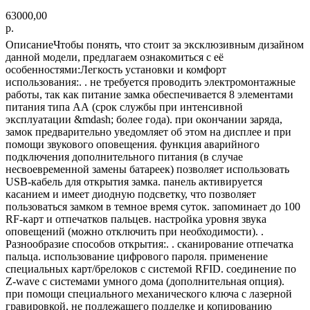
63000,00
р.
ОписаниеЧтобы понять, что стоит за эксклюзивным дизайном
данной модели, предлагаем ознакомиться с её
особенностями:Легкость установки и комфорт
использования:. . не требуется проводить электромонтажные
работы, так как питание замка обеспечивается 8 элементами
питания типа АА (срок службы при интенсивной
эксплуатации &mdash; более года). при окончании заряда,
замок предварительно уведомляет об этом на дисплее и при
помощи звукового оповещения. функция аварийного
подключения дополнительного питания (в случае
несвоевременной замены батареек) позволяет использовать
USB-кабель для открытия замка. панель активируется
касанием и имеет диодную подсветку, что позволяет
пользоваться замком в темное время суток. запоминает до 100
RF-карт и отпечатков пальцев. настройка уровня звука
оповещений (можно отключить при необходимости). .
Разнообразие способов открытия:. . сканирование отпечатка
пальца. использование цифрового пароля. применение
специальных карт/брелоков с системой RFID. соединение по
Z-wave с системами умного дома (дополнительная опция).
при помощи специального механического ключа с лазерной
гравировкой, не подлежащего подделке и копированию