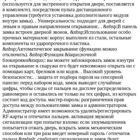
(используется для экстренного открытия двери, поставляется
в комплекте). посредством пульта дистанционного
управления (требуется установка дополнительного модуля
внутри замка). . Универсальность: подходит для дверей с
левым и правым направлением открывания:. . &nbsp;В панель
замка встроен дверной звонок. &nbsp;Использование особо
прочных материалов: корпус выполнен из стали, остальные
компоненты из ударопрочного пластика.
&nbsp;Автоматическое закрывание (функцию можно
отключить). &nbsp;Функция &laquo;ночной
блокировки&raquo;: вы можете заблокировать замок изнутри
на открывание и снаружи его будет невозможно открыть ни с
помощью карт, брелоков или кодов. . Высокий уровень
безопасности:. . защита от подбора пароля на сенсорной
панели: перед набором кода, замок выводит случайные
цифры, чтобы следы от пальцев на дисплее распределялись
равномерно и оставались не только на тех цифрах, из которых
состоит код доступа. мастер-пароль: разграничения прав
доступа между пользователями замка и администратором.
Администратор имеет возможность удалять/регистрировать
RF-карты и отпечатки пальцев. активация звуковой
сигнализации при попытке взлома: если злоумышленник
попытается отжать дверь, вскрыть замок механическим
способом или три раза введет неверный пароль / отпечаток
пальца &mdash; сработает сигнализация и замок будет