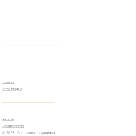
Главная
Хиты продаж
Политика конфиденциальности
Мы на связи
Меню
Разработка сайта
Каталог
Преимущества
© 2025г. Все права защищены.