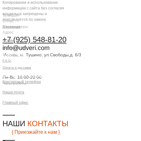
Копирование и использование
информации с сайта без согласия
владельца запрещены и
Телефон:
преследуется по закону
E-mail:
Мессенджеры:
О компании
Адрес:
Компания
+7 (925) 548-81-20
Отзывы
info@udveri.com
Акции и скидки
Москва, м. Тушино, ул.Свободы,д. 6/3
Клиентам
F.A.Q.
Заказать звонок
Оплата и доставка
Контактная информация
Пн-Вс: 10:00-20:00
Контактный телефон
Часы работы:
+7 (925) 548-81-20
Наша почта
info@udveri.com
Главный офис
г. Москва, м.Тушино, ул.Свободы,
д.6/3
НАШИ
КОНТАКТЫ
{ Приезжайте к нам }