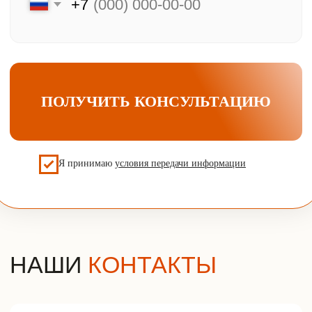
Преимущества
Акции и скидки
Хиты продаж
F.A.Q.
Подбор двери
Оплата и доставка
Контакты
Компания
Контактная информация
Контактный телефон
О компании
Отзывы
+7 (925) 548-81-20
Наша почта
info@udveri.com
Главный офис
г. Москва, м.Тушино, ул.Свободы,
д.6/3
Политика конфиденциальности
Разработка сайта
© 2025г. Все права защищены.
Копирование и использование
информации с сайта без согласия
владельца запрещены и
преследуется по закону