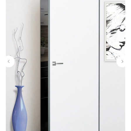
Подберите
идеальную дверь
с менеджером
Получите консультацию
нашего специалиста
Выслушает ваши идеи
и предложит варианты
Проконсультирует вас
и задаст вопросы, чтобы