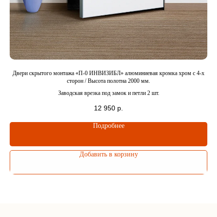
подобрать дверь
Ответит на все
интересующие
вопросы
ка
Двери скрытого монтажа «П-0 ИНВИЗИБЛ» алюминиевая кромка хром c 4-x
Две
сторон / Высота полотна 2000 мм.
Заводская врезка под замок и петли 2 шт.
Елена
12 950
р.
Боровикова
Заботливый
Подробнее
менеджер
Добавить в корзину
Оставьте заявку на
бесплатную консультацию