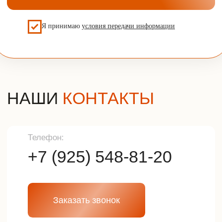
Отзывы
+7 (925) 548-81-20
Наша почта
info@udveri.com
Главный офис
г. Москва, м.Тушино, ул.Свободы,
д.6/3
Политика конфиденциальности
Разработка сайта
© 2025г. Все права защищены.
Копирование и использование
информации с сайта без согласия
владельца запрещены и
преследуется по закону