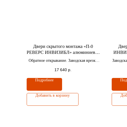
Двери скрытого монтажа «П-0
Двер
РЕВЕРС ИНВИЗИБЛ» алюминиевая
ИНВИЗ
кромка черная c 4-x сторон
хром c
Обратное открывание. Заводская врезка
Заводска
под замок и петли 3 шт.
17 640
р.
Подробнее
Под
Добавить в корзину
Доб