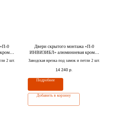
 «П-0
Двери скрытого монтажа «П-0
кромка
ИНВИЗИБЛ» алюминиевая кромка
 полотна
черная c 4-x сторон / Высота полотна
тли 2 шт.
Заводская врезка под замок и петли 2 шт.
2100 мм.
14 240
р.
Подробнее
Добавить в корзину