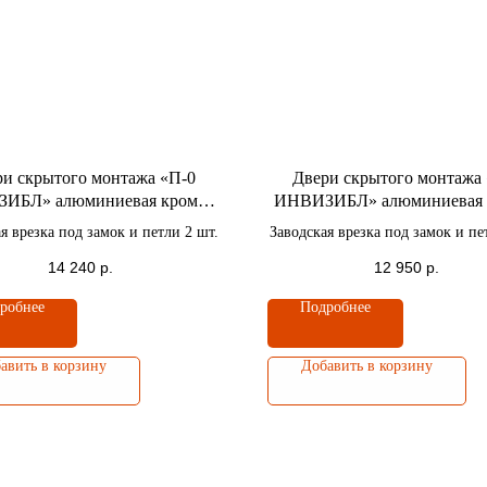
и скрытого монтажа «П-0
Двери скрытого монтажа
ИБЛ» алюминиевая кромка
ИНВИЗИБЛ» алюминиевая 
 4-x сторон / Высота полотна
черная c 4-x сторон / Высота
я врезка под замок и петли 2 шт.
Заводская врезка под замок и пе
2100 мм.
2000 мм.
14 240
р.
12 950
р.
робнее
Подробнее
авить в корзину
Добавить в корзину