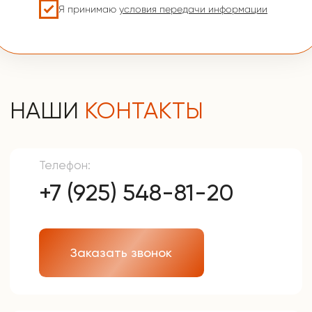
Мы на связи
Меню
Главная
Клиентам
Каталог
Преимущества
Акции и скидки
Хиты продаж
F.A.Q.
Подбор двери
Оплата и доставка
Контакты
Компания
Контактная информация
Контактный телефон
О компании
Отзывы
+7 (925) 548-81-20
Наша почта
info@udveri.com
Главный офис
г. Москва, м.Тушино, ул.Свободы,