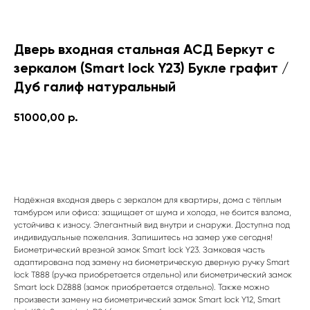
Дверь входная стальная АСД Беркут с
зеркалом (Smart lock Y23) Букле графит /
Дуб галиф натуральный
51000,00
р.
В КОРЗИНУ
Надёжная входная дверь с зеркалом для квартиры, дома с тёплым
тамбуром или офиса: защищает от шума и холода, не боится взлома,
устойчива к износу. Элегантный вид внутри и снаружи. Доступна под
индивидуальные пожелания. Запишитесь на замер уже сегодня!
Биометрический врезной замок Smart lock Y23. Замковая часть
Подберите
адаптирована под замену на биометрическую дверную ручку Smart
lock T888 (ручка приобретается отдельно) или биометрический замок
идеальную дверь
Smart lock DZ888 (замок приобретается отдельно). Также можно
произвести замену на биометрический замок Smart lock Y12, Smart
с менеджером