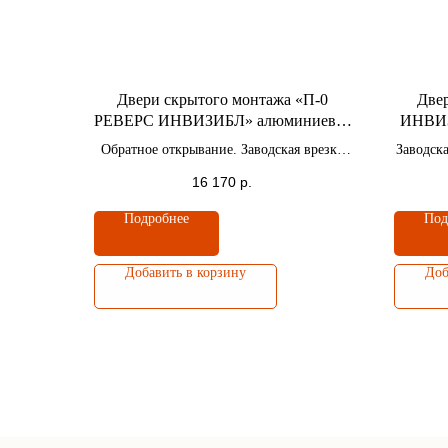
Двери скрытого монтажа «П-0
Двер
РЕВЕРС ИНВИЗИБЛ» алюминиевая
ИНВИЗ
кромка черная c 4-x сторон / Высота
хром c
Обратное открывание. Заводская врезка
Заводска
полотна 2100 мм.
под замок и петли 2 шт.
16 170
р.
Подробнее
Под
Добавить в корзину
Доб