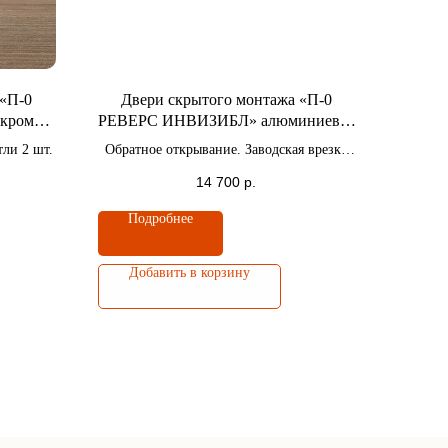
 «П-0
Двери скрытого монтажа «П-0
кромка
РЕВЕРС ИНВИЗИБЛ» алюминиевая
 полотна
кромка хром c 4-x сторон / Высота
тли 2 шт.
Обратное открывание. Заводская врезка
полотна 2000 мм.
под замок и петли 2 шт.
14 700
р.
Подробнее
Добавить в корзину