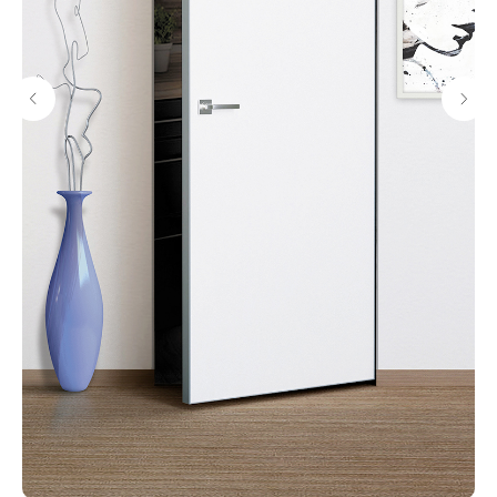
Подберите
идеальную дверь
с менеджером
Получите консультацию
нашего специалиста
Выслушает ваши идеи
и предложит варианты
Проконсультирует вас
и задаст вопросы, чтобы
подобрать дверь
Ответит на все
интересующие