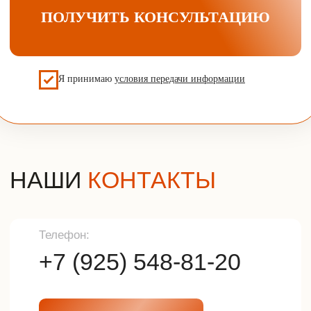
Компания
Контактная информация
Контактный телефон
О компании
Отзывы
+7 (925) 548-81-20
Наша почта
info@udveri.com
Главный офис
г. Москва, м.Тушино, ул.Свободы,
д.6/3
Политика конфиденциальности
Разработка сайта
© 2025г. Все права защищены.
Копирование и использование
информации с сайта без согласия
владельца запрещены и
преследуется по закону