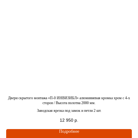
с менеджером
Получите консультацию
нашего специалиста
Выслушает ваши идеи
и предложит варианты
Проконсультирует вас
и задаст вопросы, чтобы
подобрать дверь
Ответит на все
ка
Двери скрытого монтажа «П-0 ИНВИЗИБЛ» алюминиевая кромка хром c 4-x
Д
интересующие
сторон / Высота полотна 2000 мм.
вопросы
Заводская врезка под замок и петли 2 шт.
12 950
р.
Подробнее