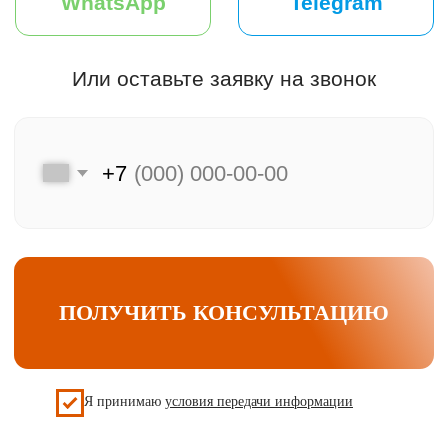
Мы на связи
Меню
Главная
Клиентам
Каталог
Преимущества
Акции и скидки
Хиты продаж
F.A.Q.
Подбор двери
Оплата и доставка
Контакты
Компания
Контактная информация
Контактный телефон
О компании
Отзывы
+7 (925) 548-81-20
Наша почта
info@udveri.com
Главный офис