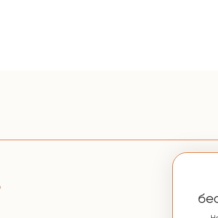
ь
бе
Н