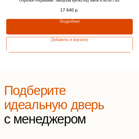
Обратное открывание. Заводская врезка под замок и петли 3 шт.
17 640
р.
Подробнее
Елена
Боровикова
Заботливый
Добавить в корзину
менеджер
Оставьте заявку на
бесплатную консультацию
Напишите нам в удобный мессенджер
WhatsApp
Telegram
Или оставьте заявку на звонок