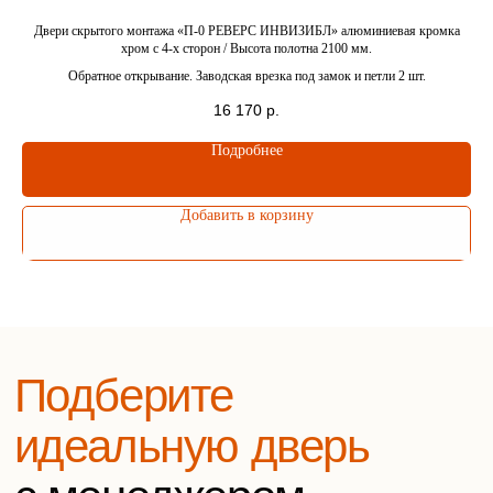
вопросы
ка
Двери скрытого монтажа «П-0 РЕВЕРС ИНВИЗИБЛ» алюминиевая кромка
Дв
хром c 4-x сторон / Высота полотна 2100 мм.
Обратное открывание. Заводская врезка под замок и петли 2 шт.
16 170
р.
Елена
Подробнее
Боровикова
Заботливый
менеджер
Добавить в корзину
Оставьте заявку на
бесплатную консультацию
Напишите нам в удобный мессенджер
WhatsApp
Telegram