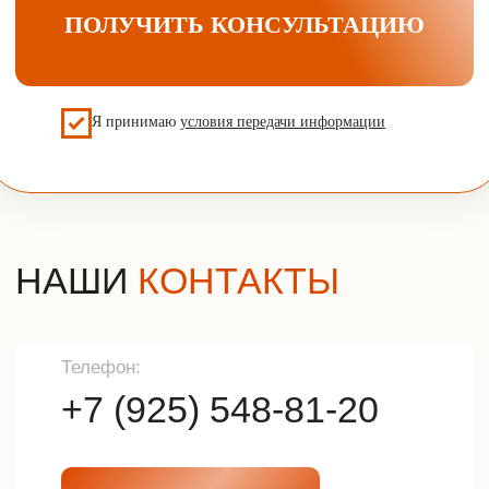
Компания
Контактная информация
Контактный телефон
О компании
Отзывы
+7 (925) 548-81-20
Наша почта
info@udveri.com
Главный офис
г. Москва, м.Тушино, ул.Свободы,
д.6/3
Политика конфиденциальности
Разработка сайта
© 2025г. Все права защищены.
Копирование и использование
информации с сайта без согласия
владельца запрещены и
преследуется по закону