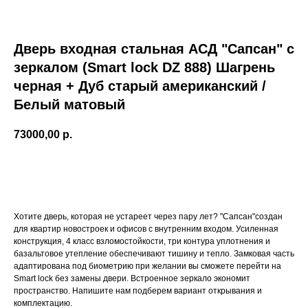
Дверь входная стальная АСД "Сапсан" с
зеркалом (Smart lock DZ 888) Шагрень
черная + Дуб старый американский /
Белый матовый
73000,00
р.
В КОРЗИНУ
Хотите дверь, которая не устареет через пару лет? "Сапсан"создан
Подберите
для квартир новостроек и офисов с внутренним входом. Усиленная
конструкция, 4 класс взломостойкости, три контура уплотнения и
идеальную дверь
базальтовое утепление обеспечивают тишину и тепло. Замковая часть
адаптирована под биометрию при желании вы сможете перейти на
с менеджером
Smart lock без замены двери. Встроенное зеркало экономит
пространство. Напишите нам подберем вариант открывания и
комплектацию.