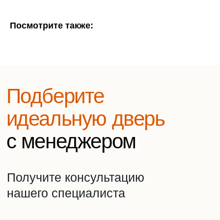
Получите консультацию
нашего специалиста
Посмотрите также:
Выслушает ваши идеи
и предложит варианты
Проконсультирует вас
и задаст вопросы, чтобы
подобрать дверь
Ответит на все
интересующие
вопросы
Елена
Боровикова
Заботливый
менеджер