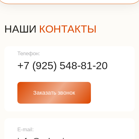
Мы на связи
Меню
Главная
Клиентам
Каталог
Преимущества
Акции и скидки
Хиты продаж
F.A.Q.
Подбор двери
Оплата и доставка
Контакты
Компания
Контактная информация
Контактный телефон
О компании
Отзывы
+7 (925) 548-81-20
Наша почта
info@udveri.com
Главный офис
г. Москва, м.Тушино, ул.Свободы,
д.6/3